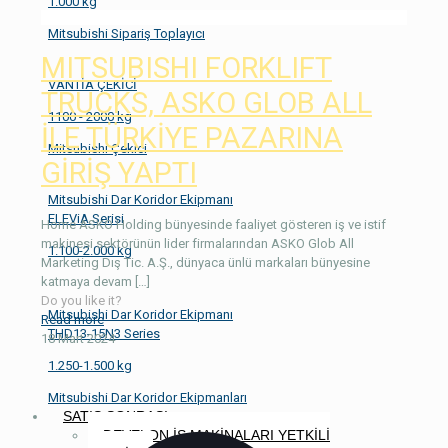
1.000 kg
Mitsubishi Sipariş Toplayıcı
MITSUBISHI FORKLIFT
VANTİA ÇEKİCİ
TRUCKS, ASKO GLOB ALL
1100 - 2000 kg
İLE TÜRKİYE PAZARINA
Mitsubishi Çekici
GİRİŞ YAPTI
Mitsubishi Dar Koridor Ekipmanı
ELEViA Serisi
Home ASKO Holding bünyesinde faaliyet gösteren iş ve istif
makinesi sektörünün lider firmalarından ASKO Glob All
1.100-2.000 kg
Marketing Dış Tic. A.Ş., dünyaca ünlü markaları bünyesine
katmaya devam
[…]
Do you like it?
Mitsubishi Dar Koridor Ekipmanı
Read more
THD13-15N3 Series
18 Mart 2024
1.250-1.500 kg
Mitsubishi Dar Koridor Ekipmanları
SATIŞ SONRASI
DEVELON İŞ MAKİNALARI YETKİLİ