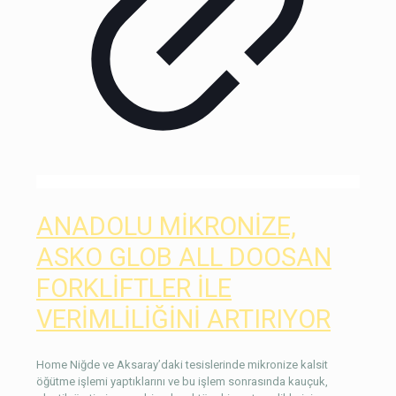
ANADOLU MİKRONİZE,
ASKO GLOB ALL DOOSAN
FORKLİFTLER İLE
VERİMLİLİĞİNİ ARTIRIYOR
Home Niğde ve Aksaray’daki tesislerinde mikronize kalsit
öğütme işlemi yaptıklarını ve bu işlem sonrasında kauçuk,