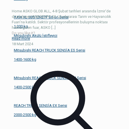
Home ASKO GLOB ALL, 4-8 Şubat tarihleri arasında İzmir’de
düzenlenen AGROEXPO 20. Uluslararası Tarım ve Hayvancılık
AXİA XL SBS12N2TF Sit-on Serisi
Fuarı’na katıldı. Sektör profesyonellerinin buluşma noktası
1.200 kg
haline gelen fuar, ASKO
[…]
Do you like it?
Mitsubishi Akülü İstifleyici
Read more
18 Mart 2024
Mitsubishi REACH TRUCK SENSİA ES Serisi
1400-1600 kg
Mitsubishi REACH TRUCK SENSİA EM Serisi
1400-2500 kg
REACH TRUCK SENSİA EX Serisi
2000-2500 kg