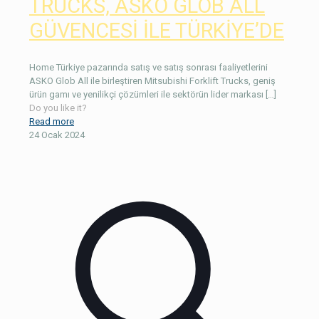
TRUCKS, ASKO GLOB ALL
GÜVENCESİ İLE TÜRKİYE’DE
Home Türkiye pazarında satış ve satış sonrası faaliyetlerini
ASKO Glob All ile birleştiren Mitsubishi Forklift Trucks, geniş
ürün gamı ve yenilikçi çözümleri ile sektörün lider markası
[…]
Do you like it?
Read more
24 Ocak 2024