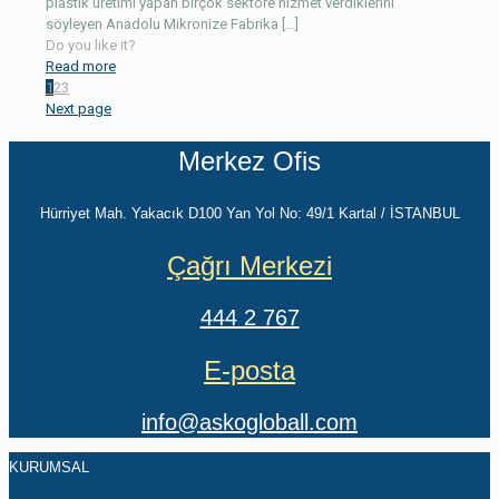
plastik üretimi yapan birçok sektöre hizmet verdiklerini
söyleyen Anadolu Mikronize Fabrika
[…]
Do you like it?
Read more
1
2
3
Next page
Merkez Ofis
Hürriyet Mah. Yakacık D100 Yan Yol No: 49/1 Kartal / İSTANBUL
Çağrı Merkezi
444 2 767
E-posta
info@askogloball.com
KURUMSAL