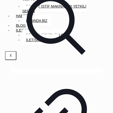
SERVİS
BOBCAT İSTİF MAKİNALARI YETKİLİ
SERVİS
HABERLER
BASINDA BİZ
BLOG
İLETİŞİM
BÖLGE MÜDÜRLÜKLERİ
İLETİŞİM FORMU
X