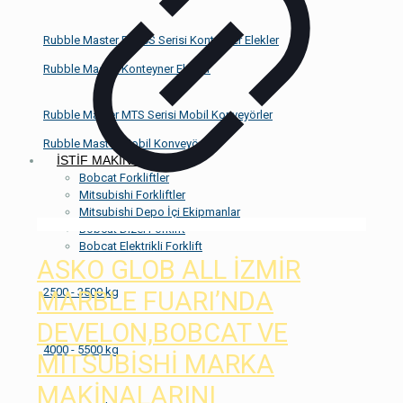
Rubble Master RM CS Serisi Konteyner Elekler
Rubble Master Konteyner Elekler​
Rubble Master MTS Serisi Mobil Konveyörler
Rubble Master Mobil Konveyörler
İSTİF MAKİNALARI
Bobcat Forkliftler
Mitsubishi Forkliftler
Mitsubishi Depo İçi Ekipmanlar
Bobcat Dizel Forklift
Bobcat Elektrikli Forklift
ASKO GLOB ALL İZMİR
2500 - 3500 kg
MARBLE FUARI’NDA
DEVELON,BOBCAT VE
4000 - 5500 kg
MITSUBİSHİ MARKA
MAKİNALARINI