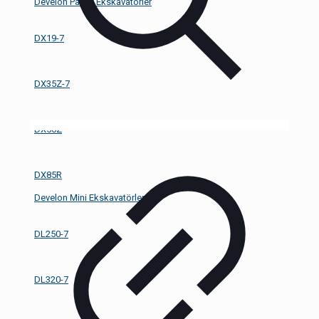
Develon Paletli Ekskavatörler
DX19-7
DX35Z-7
DX50Z
DX85R
Develon Mini Ekskavatörler
DL250-7
DL320-7