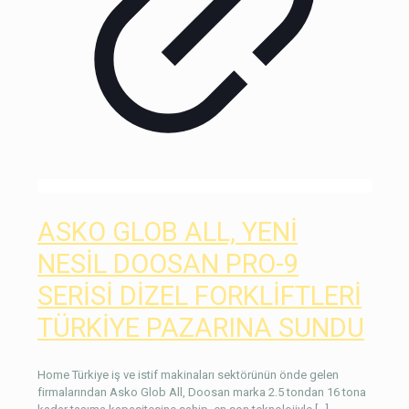
ASKO GLOB ALL, YENİ
NESİL DOOSAN PRO-9
SERİSİ DİZEL FORKLİFTLERİ
TÜRKİYE PAZARINA SUNDU
Home Türkiye iş ve istif makinaları sektörünün önde gelen
firmalarından Asko Glob All, Doosan marka 2.5 tondan 16 tona