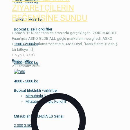
7000 - 9000 kg
ZİYARETÇİLERİN
BEĞENİSİNE SUNDU
10000 - 16000 kg
Bobcat Dizel Forkliftler
Home 9-12 Nisan tarihleri arasında gerçekleşen İZMİR MARBLE
Fuarı’nda ASKO GLOB ALL güçlü markalarını sergiledi. ASKO
1500 - 2000 kg
GLOB ALL Pazarlama Yöneticisi Arda Uzel, “Markalarımızı geniş
bir kitleye
[…]
Do you like it?
Read more
2500 - 3500 kg
21 Temmuz 2025
4000 - 5000 kg
Bobcat Elektrikli Forkliftler
Mitsubishi Dizel Forklift
Mitsubishi Akülü Forklift
Mitsubishi GRENDiA ES Serisi
2.000-3.500 kg