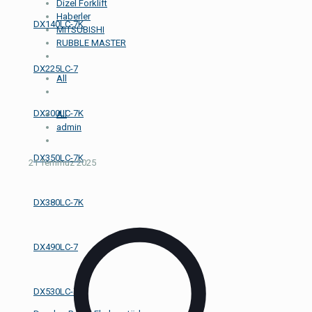
Dizel Forklift
Haberler
DX140LC-7K
MITSUBISHI
RUBBLE MASTER
DX225LC-7
All
DX300LC-7K
All
admin
DX350LC-7K
21 Temmuz 2025
DX380LC-7K
DX490LC-7
DX530LC-7K