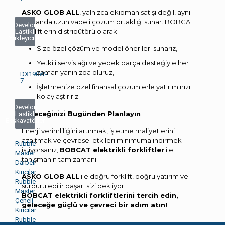
ASKO GLOB ALL
, yalnızca ekipman satışı değil, aynı
zamanda uzun vadeli çözüm ortaklığı sunar. BOBCAT
Develon
forkliftlerin distribütörü olarak;
Lastikli
Yükleyiciler
Size özel çözüm ve model önerileri sunarız,
Yetkili servis ağı ve yedek parça desteğiyle her
zaman yanınızda oluruz,
DX190W-
7
İşletmenize özel finansal çözümlerle yatırımınızı
kolaylaştırırız.
Develon
Geleceğinizi Bugünden Planlayın
Lastikli
Ekskavatörler
Enerji verimliliğini artırmak, işletme maliyetlerini
azaltmak ve çevresel etkileri minimuma indirmek
Rubble
istiyorsanız,
BOBCAT elektrikli forkliftler
ile
Master
tanışmanın tam zamanı.
Darbeli
Kırıcılar
ASKO GLOB ALL
ile doğru forklift, doğru yatırım ve
Rubble
sürdürülebilir başarı sizi bekliyor.
Master
BOBCAT elektrikli forkliftlerini tercih edin,
Çeneli
geleceğe güçlü ve çevreci bir adım atın!
Kırıcılar
Rubble