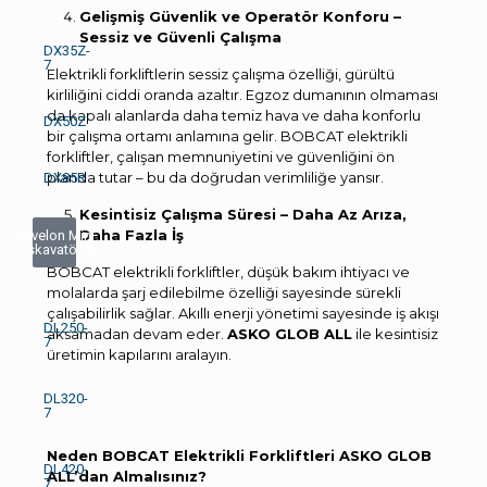
Gelişmiş Güvenlik ve Operatör Konforu –
Sessiz ve Güvenli Çalışma
DX35Z-
7
Elektrikli forkliftlerin sessiz çalışma özelliği, gürültü
kirliliğini ciddi oranda azaltır. Egzoz dumanının olmaması
da kapalı alanlarda daha temiz hava ve daha konforlu
DX50Z
bir çalışma ortamı anlamına gelir. BOBCAT elektrikli
forkliftler, çalışan memnuniyetini ve güvenliğini ön
planda tutar – bu da doğrudan verimliliğe yansır.
DX85R
Kesintisiz Çalışma Süresi – Daha Az Arıza,
Daha Fazla İş
Develon Mini
Ekskavatörler
BOBCAT elektrikli forkliftler, düşük bakım ihtiyacı ve
molalarda şarj edilebilme özelliği sayesinde sürekli
çalışabilirlik sağlar. Akıllı enerji yönetimi sayesinde iş akışı
DL250-
aksamadan devam eder.
ASKO GLOB ALL
ile kesintisiz
7
üretimin kapılarını aralayın.
DL320-
7
Neden BOBCAT Elektrikli Forkliftleri ASKO GLOB
DL420-
ALL’dan Almalısınız?
7