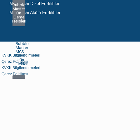
Mitsubishi Dizel Forkliftler
Rubble
Master
Mitsubishi Akülü Forkliftler
Ön
Eleme
Tesisleri
Rubble
Master
MCS
KVKK Bilgilendirmeleri
Serisi
Ürün
Çerez Politikası
Elekleri
KVKK Bilgilendirmeleri
Çerez Politikası
Rubble
Master
Ürün
Eleme
Tesisleri
Rubble
Master
RM
CS
Serisi
Konteyner