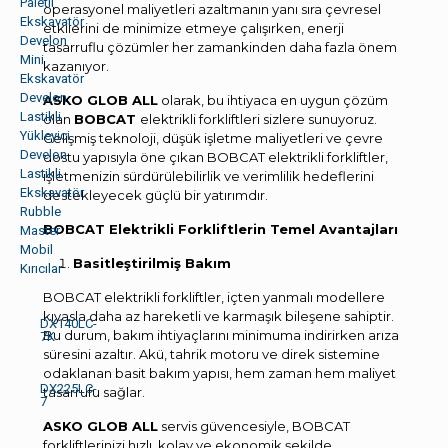
Paletli
operasyonel maliyetleri azaltmanın yanı sıra çevresel
Ekskavatör
etkilerini de minimize etmeye çalışırken, enerji
Develon
tasarruflu çözümler her zamankinden daha fazla önem
Mini
kazanıyor.
Ekskavatör
Develon
ASKO GLOB ALL
olarak, bu ihtiyaca en uygun çözüm
Lastikli
olan
BOBCAT
elektrikli forkliftleri sizlere sunuyoruz.
Yükleyici
Gelişmiş teknoloji, düşük işletme maliyetleri ve çevre
Develon
dostu yapısıyla öne çıkan BOBCAT elektrikli forkliftler,
Lastikli
işletmenizin sürdürülebilirlik ve verimlilik hedeflerini
Ekskavatör
destekleyecek güçlü bir yatırımdır.
Rubble
BOBCAT Elektrikli Forkliftlerin Temel Avantajları
Master
Mobil
Basitleştirilmiş Bakım
Kırıcılar
BOBCAT elektrikli forkliftler, içten yanmalı modellere
kıyasla daha az hareketli ve karmaşık bileşene sahiptir.
DX140LC-
Bu durum, bakım ihtiyaçlarını minimuma indirirken arıza
7K
süresini azaltır. Akü, tahrik motoru ve direk sistemine
odaklanan basit bakım yapısı, hem zaman hem maliyet
DX225LC-
tasarrufu sağlar.
7
ASKO GLOB ALL
servis güvencesiyle, BOBCAT
forkliftlerinizi hızlı, kolay ve ekonomik şekilde