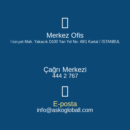
Master
Ön
Eleme
Tesisleri
Rubble
Master
Merkez Ofis
Ürün
Eleme
Hürriyet Mah. Yakacık D100 Yan Yol No: 49/1 Kartal / İSTANBUL
Tesisleri
Rubble
Master
Konteyner
Çağrı Merkezi
Elekler
Rubble
444 2 767
Master
Mobil
Konveyörler
E-posta
Rubble
info@askogloball.com
Master
RM
60