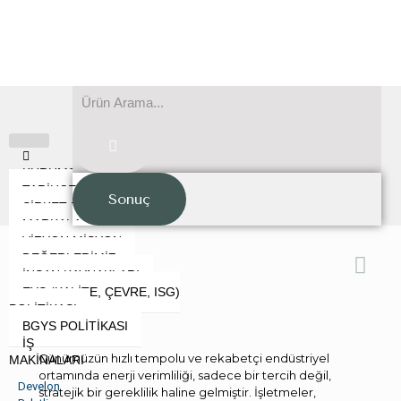
KURUMSAL
TARİHÇE
Sonuç
ŞİRKET PROFİLİ
MARKALARIMIZ
VİZYON MİSYON
DEĞERLERİMİZ
İNSAN KAYNAKLARI
EYS (KALİTE, ÇEVRE, ISG)
POLİTİKASI
BGYS POLİTİKASI
İŞ
Günümüzün hızlı tempolu ve rekabetçi endüstriyel
MAKİNALARI
ortamında enerji verimliliği, sadece bir tercih değil,
Develon
stratejik bir gereklilik haline gelmiştir. İşletmeler,