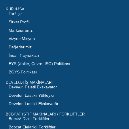
Rubble
Master
KURUMSAL
RM
Tarihçe
70GO!
Şirket Profili
Rubble
Markalarımız
Master
RM
Vizyon Misyon
90GO!
Değerlerimiz
İnsan Kaynakları
Rubble
Master
RM
EYS (Kalite, Çevre, ISG) Politikası
100GO!
BGYS Politikası
Rubble
DEVELON İŞ MAKİNALARI
Master
Develon Paletli Ekskavatör
RM
120X!
Develon Lastikli Yükleyici
Develon Lastikli Ekskavatör
Rubble
Master
BOBCAT İSTİF MAKİNALARI / FORKLİFTLER
RM
Bobcat Dizel Forkliftler
V550GO!
Bobcat Elektrikli Forkliftler