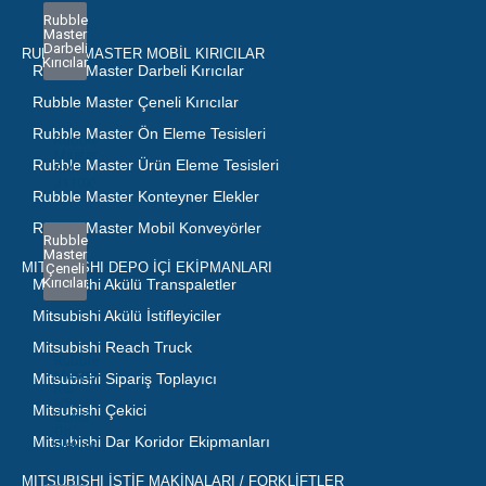
Rubble
Master
Darbeli
RUBBLE MASTER MOBIL KIRICILAR
Kırıcılar
Rubble Master Darbeli Kırıcılar
Rubble Master Çeneli Kırıcılar
Rubble Master Ön Eleme Tesisleri
Rubble
Master
Rubble Master Ürün Eleme Tesisleri
RM
J110X!
Rubble Master Konteyner Elekler
Rubble Master Mobil Konveyörler
Rubble
Master
MITSUBISHI DEPO İÇI EKIPMANLARI
Çeneli
Kırıcılar
Mitsubishi Akülü Transpaletler
Mitsubishi Akülü İstifleyiciler
Mitsubishi Reach Truck
Rubble
Master
Mitsubishi Sipariş Toplayıcı
RM
HS
Mitsubishi Çekici
Serisi
Ön
Mitsubishi Dar Koridor Ekipmanları
Elekleri
MITSUBISHI İSTİF MAKİNALARI / FORKLİFTLER