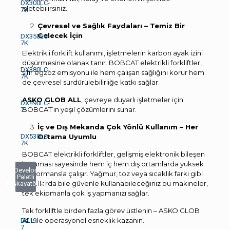
DX300LC-
işletebilirsiniz.
7K
Çevresel ve Sağlık Faydaları – Temiz Bir
Gelecek İçin
DX350LC-
7K
Elektrikli forklift kullanımı, işletmelerin karbon ayak izini
düşürmesine olanak tanır. BOBCAT elektrikli forkliftler,
DX380LC-
sıfır egzoz emisyonu ile hem çalışan sağlığını korur hem
7K
de çevresel sürdürülebilirliğe katkı sağlar.
ASKO GLOB ALL
, çevreye duyarlı işletmeler için
DX490LC-
BOBCAT’in yeşil çözümlerini sunar.
7
İç ve Dış Mekanda Çok Yönlü Kullanım – Her
DX530LC-
Ortama Uyumlu
7K
BOBCAT elektrikli forkliftler, gelişmiş elektronik bileşen
koruması sayesinde hem iç hem dış ortamlarda yüksek
Develon
performansla çalışır. Yağmur, toz veya sıcaklık farkı gibi
Paletli
koşullarda bile güvenle kullanabileceğiniz bu makineler,
Ekskavatörler
tek ekipmanla çok iş yapmanızı sağlar.
Tek forkliftle birden fazla görev üstlenin – ASKO GLOB
ALL ile operasyonel esneklik kazanın.
DX19-
7